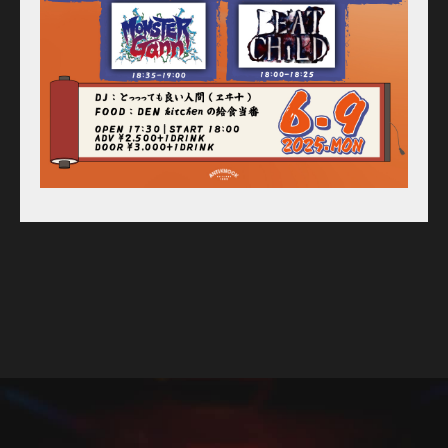
For Artists
Access
Contact
Online Store
Label