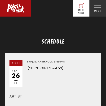
MENU
SCHEDULE
shinjuku ANTIKNOCK presents
NIGHT
【SPICE GIRLS vol.53】
12/
26
FRI
ARTIST