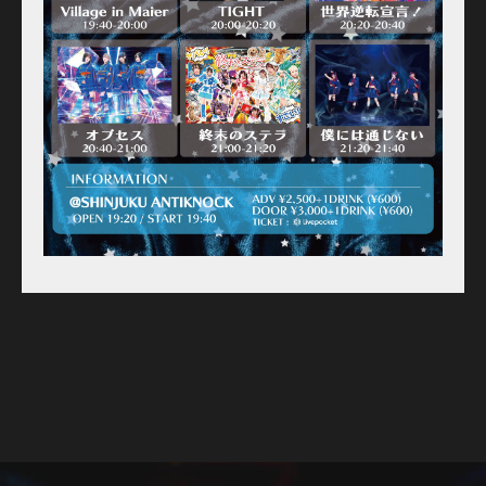
For Artists
Access
Contact
Online Store
Label