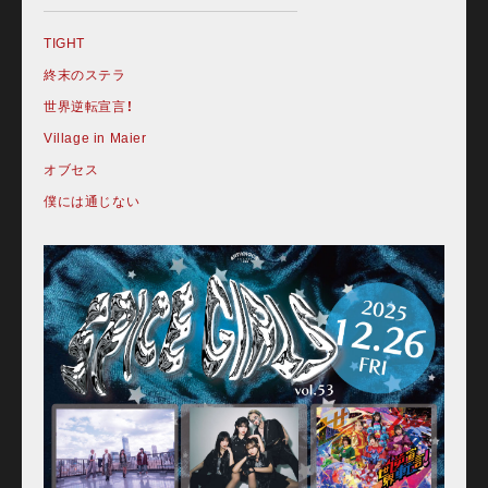
TIGHT
終末のステラ
世界逆転宣言！
Village in Maier
オブセス
僕には通じない
Home
Schedule
Old schedule(~2020.09)
Equipment