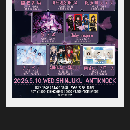
Equipment
For Artists
Access
Contact
Online Store
Label