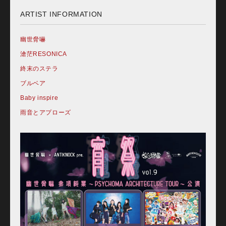
ARTIST INFORMATION
幽世脅嚇
滄茫RESONICA
終末のステラ
ブルベア
Baby inspire
雨音とアプローズ
Home
Schedule
Old schedule(~2020.09)