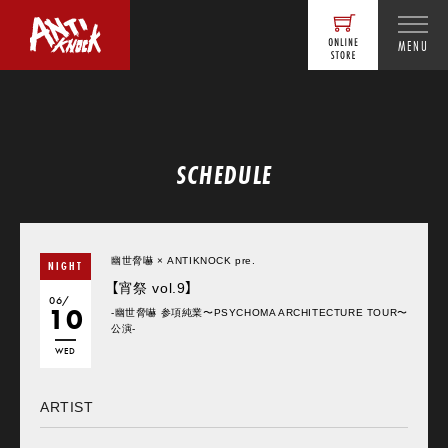
MENU
SCHEDULE
幽世脅嚇 × ANTIKNOCK pre.
NIGHT
【宵祭 vol.9】
06/
10
-幽世脅嚇 参項純業〜PSYCHOMA ARCHITECTURE TOUR〜
公演-
WED
ARTIST