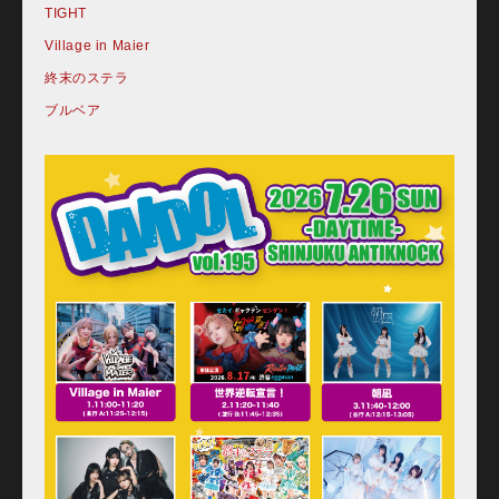
TIGHT
Village in Maier
終末のステラ
ブルベア
Home
Schedule
Old schedule(~2020.09)
Equipment
For Artists