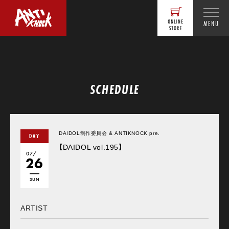
MENU
SCHEDULE
DAIDOL制作委員会 & ANTIKNOCK pre.
DAY
【DAIDOL vol.195】
07/
26
SUN
ARTIST