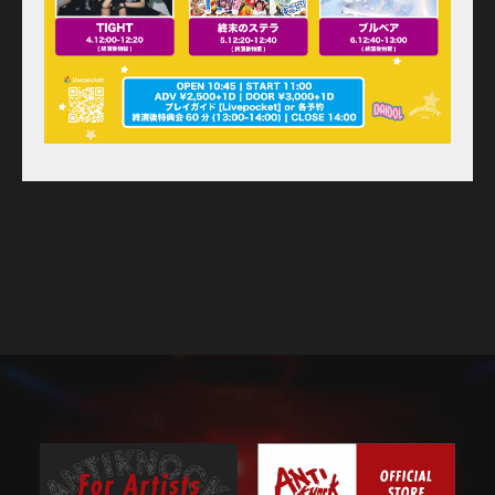
Access
Contact
Online Store
Label